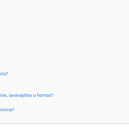
cia?
as, lavavajillas u hornos?
uciona?