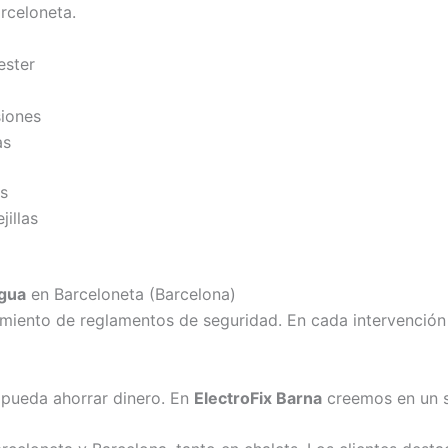
rceloneta.
ester
siones
as
os
illas
agua
en Barceloneta (Barcelona)
ento de reglamentos de seguridad. En cada intervención 
e pueda ahorrar dinero. En
ElectroFix Barna
creemos en un s