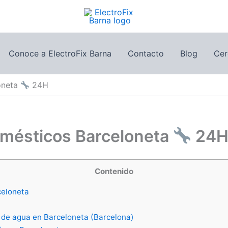
Conoce a ElectroFix Barna
Contacto
Blog
Cer
oneta
24H
omésticos Barceloneta
24
Contenido
celoneta
 de agua en Barceloneta (Barcelona)