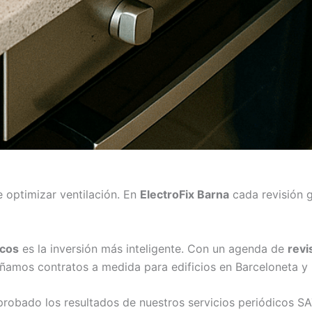
 optimizar ventilación. En
ElectroFix Barna
cada revisión g
icos
es la inversión más inteligente. Con un agenda de
revi
ñamos contratos a medida para edificios en Barceloneta y 
obado los resultados de nuestros servicios periódicos S