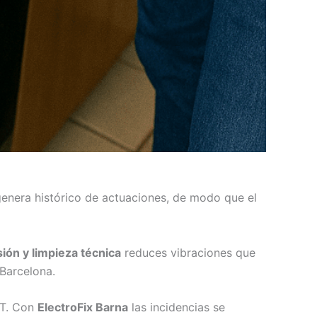
enera histórico de actuaciones, de modo que el
sión y limpieza técnica
reduces vibraciones que
Barcelona.
AT. Con
ElectroFix Barna
las incidencias se