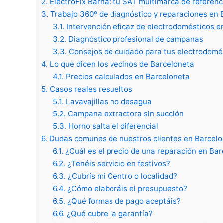
2.
ElectroFix Barna: tu SAT multimarca de referenc
3.
Trabajo 360º de diagnóstico y reparaciones en 
3.1.
Intervención eficaz de electrodomésticos e
3.2.
Diagnóstico profesional de campanas
3.3.
Consejos de cuidado para tus electrodomé
4.
Lo que dicen los vecinos de Barceloneta
4.1.
Precios calculados en Barceloneta
5.
Casos reales resueltos
5.1.
Lavavajillas no desagua
5.2.
Campana extractora sin succión
5.3.
Horno salta el diferencial
6.
Dudas comunes de nuestros clientes en Barcelo
6.1.
¿Cuál es el precio de una reparación en Ba
6.2.
¿Tenéis servicio en festivos?
6.3.
¿Cubrís mi Centro o localidad?
6.4.
¿Cómo elaboráis el presupuesto?
6.5.
¿Qué formas de pago aceptáis?
6.6.
¿Qué cubre la garantía?