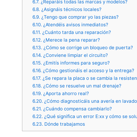
6.7.
¿Reparáis todas las marcas y modelos?
6.8.
¿Asignáis técnicos locales?
6.9.
¿Tengo que comprar yo las piezas?
6.10.
¿Atendéis avisos inmediatos?
6.11.
¿Cuánto tarda una reparación?
6.12.
¿Merece la pena reparar?
6.13.
¿Cómo se corrige un bloqueo de puerta?
6.14.
¿Conviene limpiar el circuito?
6.15.
¿Emitís informes para seguro?
6.16.
¿Cómo gestionáis el acceso y la entrega?
6.17.
¿Se repara la placa o se cambia la resisten
6.18.
¿Cómo se resuelve un mal drenaje?
6.19.
¿Aporta ahorro real?
6.20.
¿Cómo diagnosticáis una avería en lavador
6.21.
¿Cuándo compensa cambiarlo?
6.22.
¿Qué significa un error E:xx y cómo se sol
6.23.
Dónde trabajamos