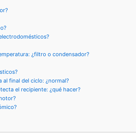
or?
po?
electrodomésticos?
emperatura: ¿filtro o condensador?
sticos?
l final del ciclo: ¿normal?
tecta el recipiente: ¿qué hacer?
motor?
nómico?