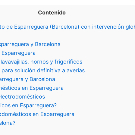
Contenido
to de Esparreguera (Barcelona) con intervención glo
sparreguera y Barcelona
n Esparreguera
vavajillas, hornos y frigoríficos
ara solución definitiva a averías
arreguera y Barcelona
mésticos en Esparreguera
electrodomésticos
icos en Esparreguera?
rodomésticos en Esparreguera
elona?