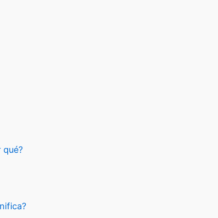
r qué?
nifica?