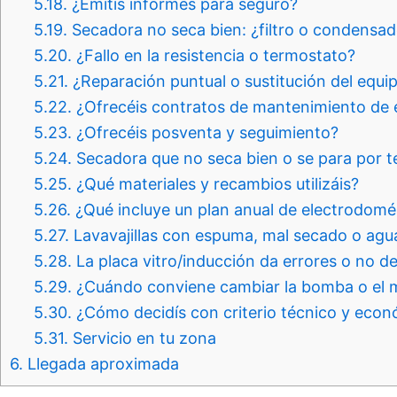
5.18.
¿Emitís informes para seguro?
5.19.
Secadora no seca bien: ¿filtro o condensad
5.20.
¿Fallo en la resistencia o termostato?
5.21.
¿Reparación puntual o sustitución del equi
5.22.
¿Ofrecéis contratos de mantenimiento de 
5.23.
¿Ofrecéis posventa y seguimiento?
5.24.
Secadora que no seca bien o se para por t
5.25.
¿Qué materiales y recambios utilizáis?
5.26.
¿Qué incluye un plan anual de electrodomé
5.27.
Lavavajillas con espuma, mal secado o agua a
5.28.
La placa vitro/inducción da errores o no de
5.29.
¿Cuándo conviene cambiar la bomba o el 
5.30.
¿Cómo decidís con criterio técnico y eco
5.31.
Servicio en tu zona
6.
Llegada aproximada