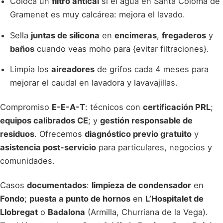
Coloca un
filtro antical
si el agua en Santa Coloma de
Gramenet es muy calcárea: mejora el lavado.
Sella
juntas de silicona
en
encimeras
,
fregaderos
y
baños
cuando veas moho para {evitar filtraciones}.
Limpia los
aireadores
de grifos cada 4 meses para
mejorar el caudal en lavadora y lavavajillas.
Compromiso
E-E-A-T
: técnicos con
certificación PRL
;
equipos calibrados CE
; y
gestión responsable de
residuos
. Ofrecemos
diagnóstico previo gratuito
y
asistencia post-servicio
para particulares, negocios y
comunidades.
Casos
documentados
:
limpieza de condensador
en
Fondo
;
puesta a punto de hornos
en
L’Hospitalet de
Llobregat
o
Badalona
(Armilla, Churriana de la Vega).