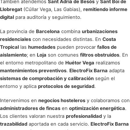
También atendemos
Sant Adrià de Besòs
y
Sant Boi de
Llobregat
(Cúllar Vega, Las Gabias),
remitiendo informe
digital
para auditoría y seguimiento.
La provincia de
Barcelona
combina
urbanizaciones
residenciales
con necesidades distintas. En
Costa
Tropical
las
humedades
pueden provocar
fallos de
aislamiento
; en
Loja
son comunes
filtros obstruidos
. En
el entorno metropolitano de
Huétor Vega
realizamos
mantenimientos preventivos
.
ElectroFix Barna
adapta
sistemas de comprobación y calibración
según el
entorno y aplica
protocolos de seguridad
.
Intervenimos en
negocios hosteleros
y colaboramos con
administradores de fincas
en
optimización energética
.
Los clientes valoran nuestra
profesionalidad
y la
trazabilidad
aportada en cada servicio.
ElectroFix Barna