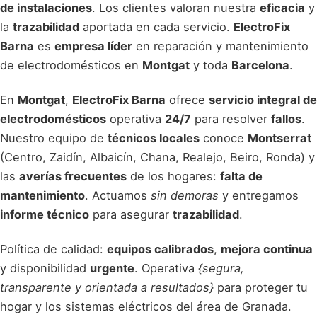
de instalaciones
. Los clientes valoran nuestra
eficacia
y
la
trazabilidad
aportada en cada servicio.
ElectroFix
Barna
es
empresa líder
en reparación y mantenimiento
de electrodomésticos en
Montgat
y toda
Barcelona
.
En
Montgat
,
ElectroFix Barna
ofrece
servicio integral de
electrodomésticos
operativa
24/7
para resolver
fallos
.
Nuestro equipo de
técnicos locales
conoce
Montserrat
(Centro, Zaidín, Albaicín, Chana, Realejo, Beiro, Ronda) y
las
averías frecuentes
de los hogares:
falta de
mantenimiento
. Actuamos
sin demoras
y entregamos
informe técnico
para asegurar
trazabilidad
.
Política de calidad:
equipos calibrados
,
mejora continua
y disponibilidad
urgente
. Operativa
{segura,
transparente y orientada a resultados}
para proteger tu
hogar y los sistemas eléctricos del área de Granada.