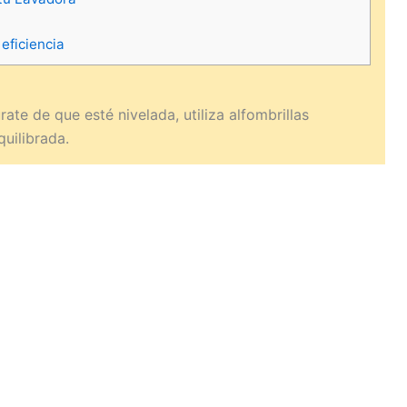
eficiencia
rate de que esté nivelada, utiliza alfombrillas
uilibrada.