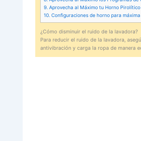
9.
Aprovecha al Máximo tu Horno Pirolítico
10.
Configuraciones de horno para máxima 
¿Cómo disminuir el ruido de la lavadora?
Para reducir el ruido de la lavadora, asegú
antivibración y carga la ropa de manera eq