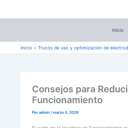
Ir
al
contenido
Inicio
Inicio
Trucos de uso y optimización de electro
Consejos para Reducir
Funcionamiento
Por
admin
/
marzo 5, 2026
El ruido de la lavadora en funcionamiento p