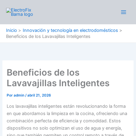
Ir
al
Main
contenido
Men
Inicio
Innovación y tecnología en electrodomésticos
Beneficios de los Lavavajillas Inteligentes
Beneficios de los
Lavavajillas Inteligentes
Por
admin
/
abril 21, 2026
Los lavavajillas inteligentes están revolucionando la forma
en que abordamos la limpieza en la cocina, ofreciendo una
combinación perfecta de eficiencia y comodidad. Estos
dispositivos no solo optimizan el uso de agua y energía,
sino que también permiten un control remoto a través de