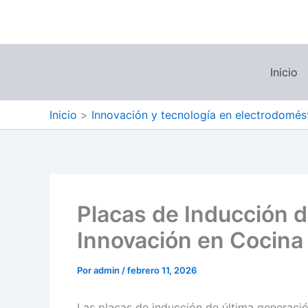
Ir
al
contenido
Inicio
Inicio
Innovación y tecnología en electrodomés
Placas de Inducción d
Innovación en Cocina
Por
admin
/
febrero 11, 2026
Las placas de inducción de última generaci