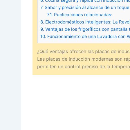
6.
Cocina segura y rápida con inducción m
7.
Sabor y precisión al alcance de un toque
7.1.
Publicaciones relacionadas:
8.
Electrodomésticos Inteligentes: La Revol
9.
Ventajas de los frigoríficos con pantalla t
10.
Funcionamiento de una Lavadora con W
¿Qué ventajas ofrecen las placas de indu
Las placas de inducción modernas son rápid
permiten un control preciso de la temperat