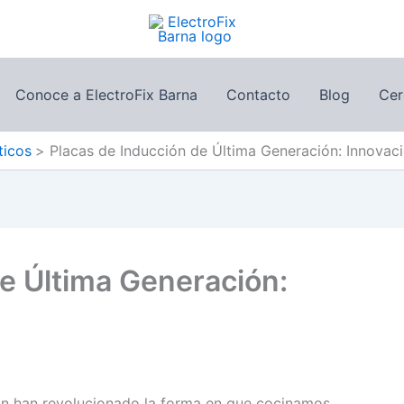
Conoce a ElectroFix Barna
Contacto
Blog
Cer
ticos
Placas de Inducción de Última Generación: Innovac
e Última Generación:
ón han revolucionado la forma en que cocinamos,