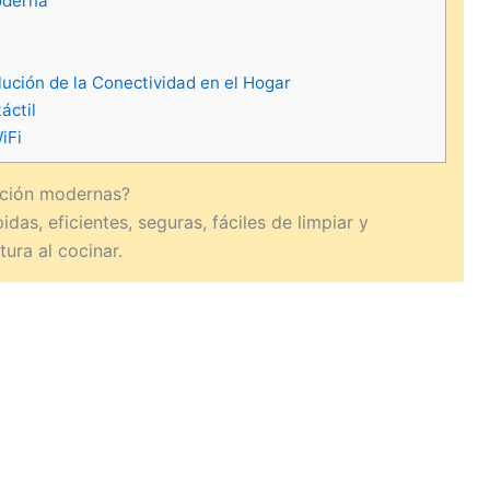
oderna
ución de la Conectividad en el Hogar
áctil
iFi
cción modernas?
as, eficientes, seguras, fáciles de limpiar y
ura al cocinar.