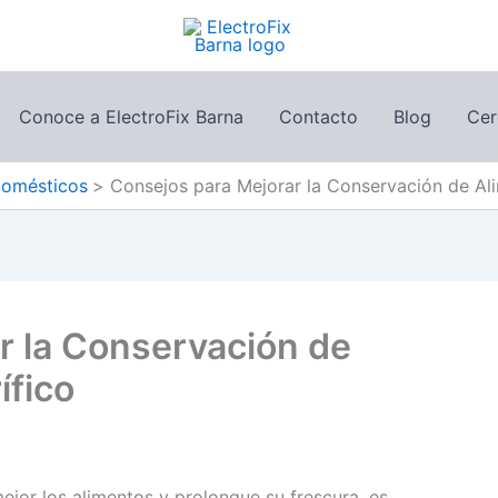
Conoce a ElectroFix Barna
Contacto
Blog
Cer
domésticos
Consejos para Mejorar la Conservación de Alim
r la Conservación de
ífico
mejor los alimentos y prolongue su frescura, es