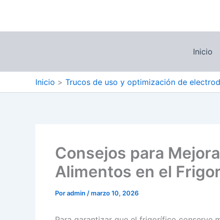
Ir
al
contenido
Inicio
Inicio
Trucos de uso y optimización de electro
Consejos para Mejora
Alimentos en el Frigor
Por
admin
/
marzo 10, 2026
Para garantizar que el frigorífico conserve 