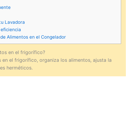
mente
tu Lavadora
eficiencia
de Alimentos en el Congelador
s en el frigorífico?
n el frigorífico, organiza los alimentos, ajusta la
tes herméticos.