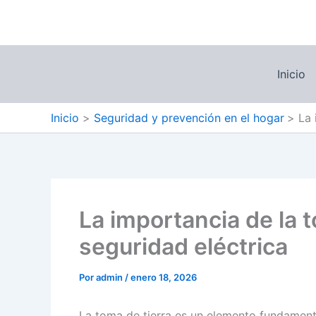
Ir
al
contenido
Inicio
Inicio
Seguridad y prevención en el hogar
La 
La importancia de la t
seguridad eléctrica
Por
admin
/
enero 18, 2026
La toma de tierra es un elemento fundamenta