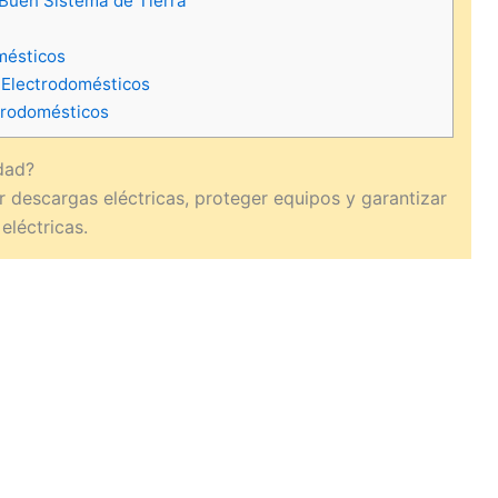
 Buen Sistema de Tierra
mésticos
 Electrodomésticos
trodomésticos
idad?
r descargas eléctricas, proteger equipos y garantizar
eléctricas.