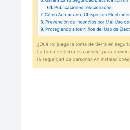
6.
Garantiza tu Seguridad Eléctrica con un
6.1.
Publicaciones relacionadas:
7.
Cómo Actuar ante Chispas en Electrodo
8.
Prevención de Incendios por Mal Uso de
9.
Protegiendo a los Niños del Uso de Elec
¿Qué rol juega la toma de tierra en segur
La toma de tierra es esencial para preveni
la seguridad de personas en instalaciones 