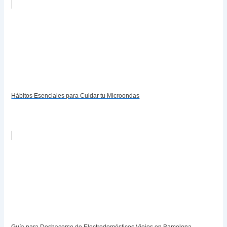
Hábitos Esenciales para Cuidar tu Microondas
Guía para Deshacerse de Electrodomésticos Viejos en Barcelona