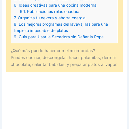
6.
Ideas creativas para una cocina moderna
6.1.
Publicaciones relacionadas:
7.
Organiza tu nevera y ahorra energía
8.
Los mejores programas del lavavajillas para una
limpieza impecable de platos
9.
Guía para Usar la Secadora sin Dañar la Ropa
¿Qué más puedo hacer con el microondas?
Puedes cocinar, descongelar, hacer palomitas, derretir
chocolate, calentar bebidas, y preparar platos al vapor.