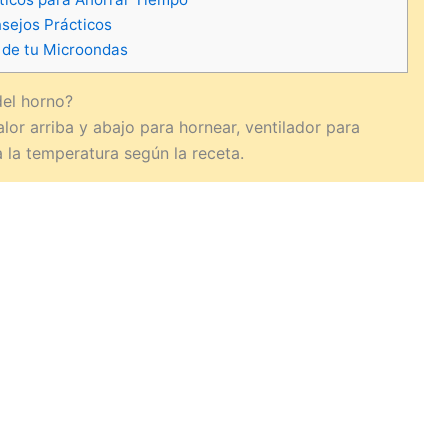
sejos Prácticos
l de tu Microondas
del horno?
lor arriba y abajo para hornear, ventilador para
a la temperatura según la receta.