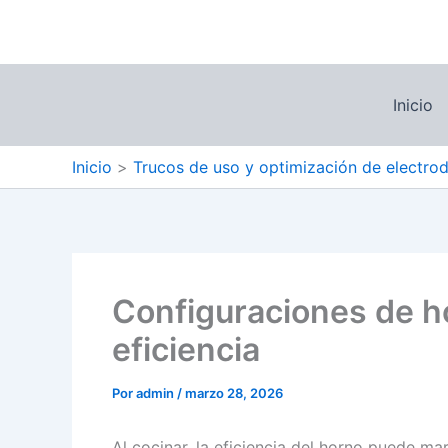
Ir
al
contenido
Inicio
Inicio
Trucos de uso y optimización de electro
Configuraciones de 
eficiencia
Por
admin
/
marzo 28, 2026
Al cocinar, la eficiencia del horno puede m